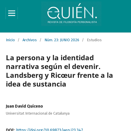
Inicio
/
Archivos
/
Núm. 23: JUNIO 2026
/
Estudios
La persona y la identidad
narrativa según el devenir.
Landsberg y Ricœur frente a la
idea de sustancia
Juan David Quiceno
Universitat Internacional de Catalunya
DOI:
https://doi.org/10.69873/aep.i23.347