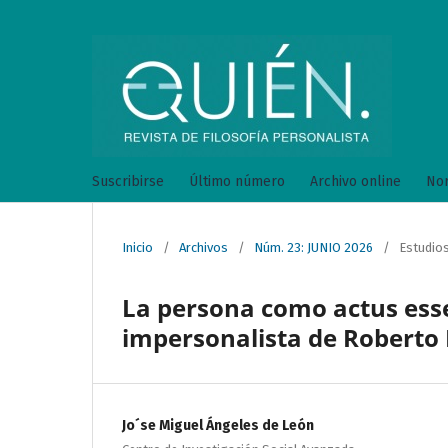
Suscribirse
Último número
Archivo online
Nor
Inicio
/
Archivos
/
Núm. 23: JUNIO 2026
/
Estudio
La persona como actus esse
impersonalista de Roberto 
Jo´se Miguel Ángeles de León