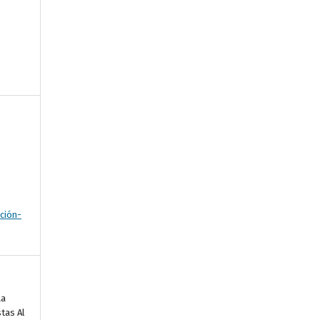
ción-
La
tas Al