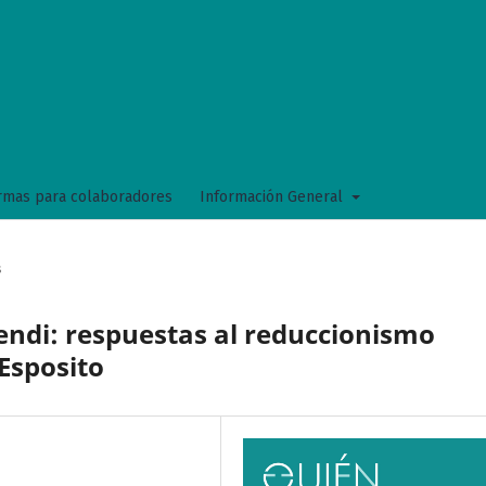
mas para colaboradores
Información General
s
ndi: respuestas al reduccionismo
Esposito