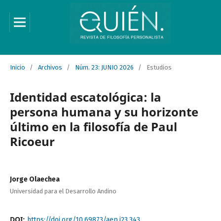
Inicio
/
Archivos
/
Núm. 23: JUNIO 2026
/
Estudios
Identidad escatológica: la
persona humana y su horizonte
último en la filosofía de Paul
Ricoeur
Jorge Olaechea
Universidad para el Desarrollo Andino
DOI:
https://doi.org/10.69873/aep.i23.343