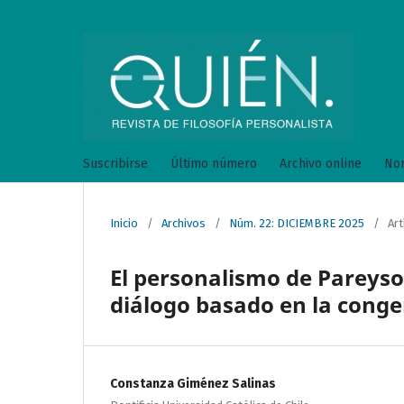
Suscribirse
Último número
Archivo online
Nor
Inicio
/
Archivos
/
Núm. 22: DICIEMBRE 2025
/
Art
El personalismo de Pareyson
diálogo basado en la conge
Constanza Giménez Salinas