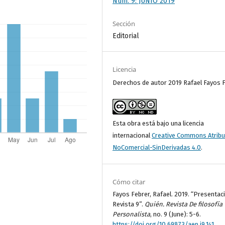
Núm. 9: JUNIO 2019
Sección
Editorial
Licencia
Derechos de autor 2019 Rafael Fayos 
Esta obra está bajo una licencia
internacional
Creative Commons Atribu
NoComercial-SinDerivadas 4.0
.
Cómo citar
Fayos Febrer, Rafael. 2019. “Presentac
Revista 9”.
Quién. Revista De filosofía
Personalista
, no. 9 (June): 5-6.
https://doi.org/10.69873/aep.i9.141
.