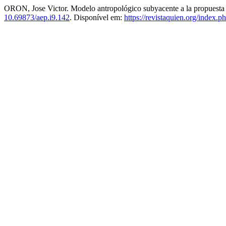
ORON, Jose Victor. Modelo antropológico subyacente a la propuesta
10.69873/aep.i9.142
. Disponível em:
https://revistaquien.org/index.p