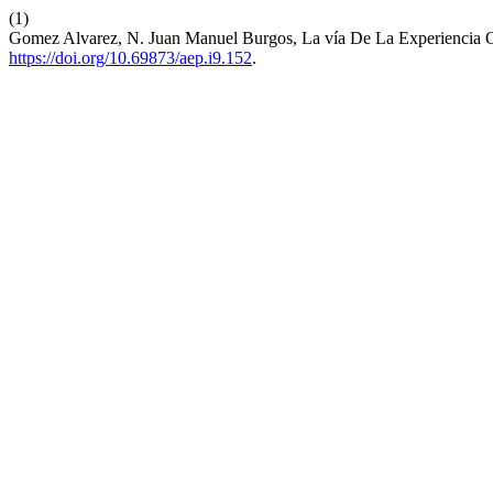
(1)
Gomez Alvarez, N. Juan Manuel Burgos, La vía De La Experiencia O
https://doi.org/10.69873/aep.i9.152
.